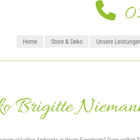

02
Home
Store & Deko
Unsere Leistunge
o Brigitte Nieman
inem stilvollen Ambiente in Ihrem Eigenheim? Dann sollten Sie