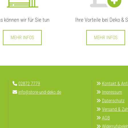
s können wir für Sie tun
Ihre Vorteile bei Deko & 
MEHR INFOS
MEHR INFOS
02872 7779
Kontakt & Anf


info@store-und-deko.de
Impressum


Datenschutz

Versand & Zah

AGB

Widerrufsbele
