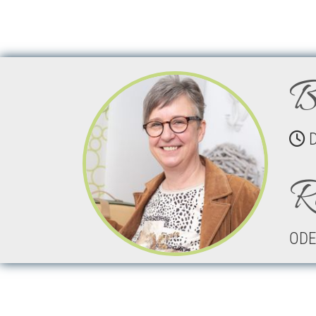
B
D

R
ODE