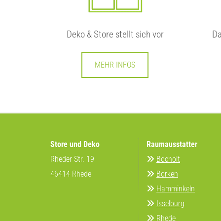
Deko & Store stellt sich vor
Da
MEHR INFOS
Store und Deko
Raumausstatter
Rheder Str. 19
Bocholt

46414 Rhede
Borken

Hamminkeln

Isselburg

Rhede
