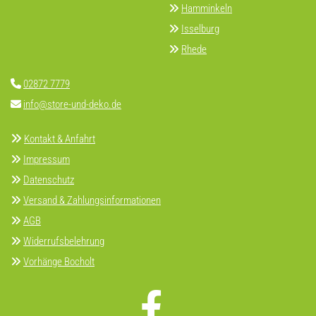
Hamminkeln

Isselburg

Rhede

02872 7779

info@store-und-deko.de


Kontakt & Anfahrt
Impressum

Datenschutz

Versand & Zahlungsinformationen

AGB

Widerrufsbelehrung

Vorhänge Bocholt
