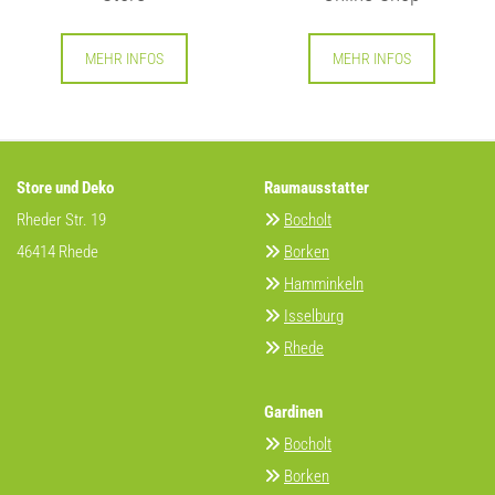
MEHR INFOS
MEHR INFOS
Store und Deko
Raumausstatter
Rheder Str. 19
Bocholt

46414 Rhede
Borken

Hamminkeln

Isselburg

Rhede

Gardinen
Bocholt

Borken
