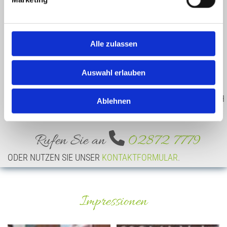
Alle zulassen
Auswahl erlauben
Brigitte Niemann ist für Sie da!
DI: 14.30 - 18.00 UHR UND DO: 14.30 - 18.00 UHR & NACH

Ablehnen
TELEFONISCHER VEREINBARUNG

Rufen Sie an
02872 7779
ODER NUTZEN SIE UNSER
KONTAKTFORMULAR
.
Impressionen