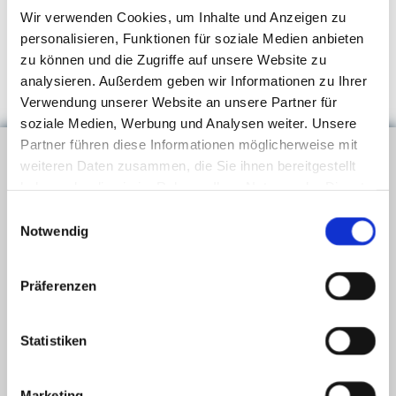
Vorhänge wieder bei Ihnen zu Hause oder im Büro
Wir verwenden Cookies, um Inhalte und Anzeigen zu
angebracht. Rufen Sie uns an oder schreiben Sie ins
personalisieren, Funktionen für soziale Medien anbieten
Kontaktformular und vereinbaren Sie einen Hausbesuch.
zu können und die Zugriffe auf unsere Website zu
analysieren. Außerdem geben wir Informationen zu Ihrer
Verwendung unserer Website an unsere Partner für
soziale Medien, Werbung und Analysen weiter. Unsere
Partner führen diese Informationen möglicherweise mit
weiteren Daten zusammen, die Sie ihnen bereitgestellt
haben oder die sie im Rahmen Ihrer Nutzung der Dienste
gesammelt haben.
Einwilligungsauswahl
Notwendig
Präferenzen
Statistiken
Marketing