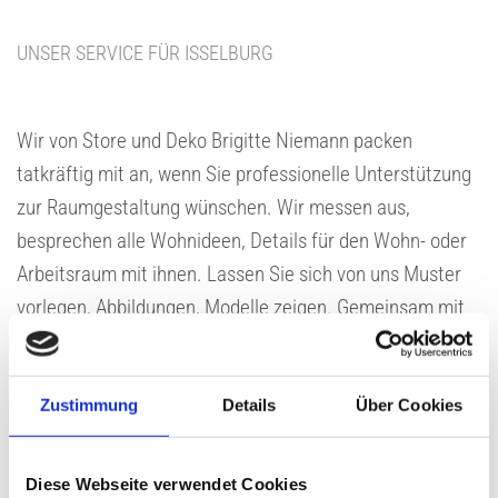
UNSER SERVICE FÜR ISSELBURG
Wir von Store und Deko Brigitte Niemann packen
tatkräftig mit an, wenn Sie professionelle Unterstützung
zur Raumgestaltung wünschen. Wir messen aus,
besprechen alle Wohnideen, Details für den Wohn- oder
Arbeitsraum mit ihnen. Lassen Sie sich von uns Muster
vorlegen, Abbildungen, Modelle zeigen. Gemeinsam mit
Ihnen machen wir jedes Zimmer zum Wohlfühlparadies.
Ein weiteres Angebot ist unser Reinigungsservice für Ihre
großen Gardinen und Vorhänge. Wir nehmen Stores,
Zustimmung
Details
Über Cookies
Übergardinen, Raumteilervorhänge ab und reinigen Sie
perfekt und schonend. Anschließend werden alle
Diese Webseite verwendet Cookies