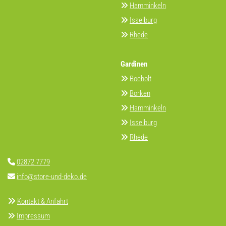
Hamminkeln

Isselburg

Rhede

Gardinen
Bocholt

Borken

Hamminkeln

Isselburg

Rhede

02872 7779

info@store-und-deko.de


Kontakt & Anfahrt
Impressum
